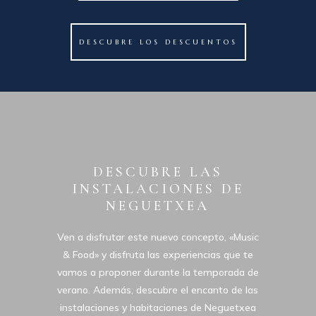
DESCUBRE LOS DESCUENTOS
DESCUBRE LAS
INSTALACIONES DE
NEGUETXEA
Ven a disfrutar este nuevo concepto, «Music
& Food» y disfruta las experiencias que te
vamos a proponer durante la temporada de
verano. Además, descubre el encanto de las
instalaciones y habitaciones de Neguetxea