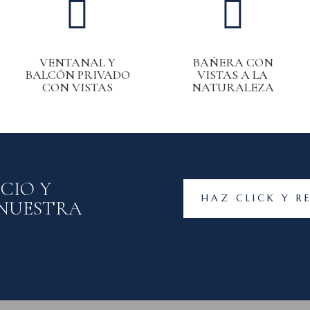


VENTANAL Y
BAÑERA CON
BALCÓN PRIVADO
VISTAS A LA
CON VISTAS
NATURALEZA
CIO Y
HAZ CLICK Y R
 NUESTRA