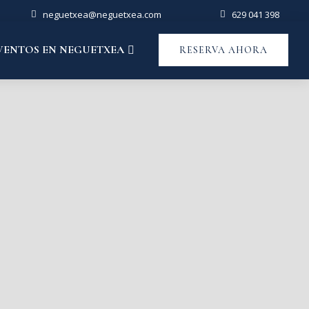
neguetxea@neguetxea.com
629 041 398
VENTOS EN NEGUETXEA
RESERVA AHORA