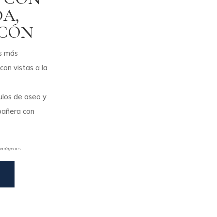
A,
LCÓN
es más
on vistas a la
los de aseo y
bañera con
e imágenes
A