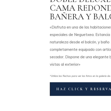
CAMA REDOND
BAÑERA Y BA
«Disfruta en una de las habitacion
especiales de Neguetxea. Estancia c
naturaleza desde el balcón, y baño
completamente equipado con artícu
secador. Dispone de una elegante 
vistas al exterior»
*Utiliza las flechas para ver las fotos en la galería d
HAZ CLICK Y RESERV